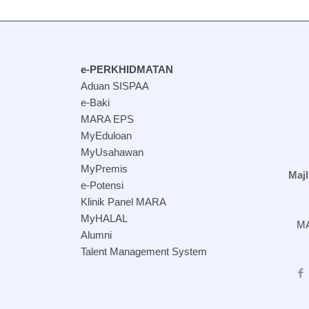
e-PERKHIDMATAN
Aduan SISPAA
e-Baki
MARA EPS
MyEduloan
MyUsahawan
MyPremis
Maj
e-Potensi
Klinik Panel MARA
MyHALAL
MA
Alumni
Talent Management System