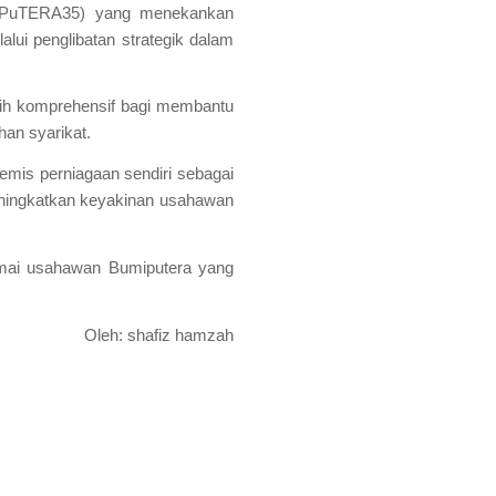
35 (PuTERA35) yang menekankan
ui penglibatan strategik dalam
ih komprehensif bagi membantu
an syarikat.
emis perniagaan sendiri sebagai
eningkatkan keyakinan usahawan
amai usahawan Bumiputera yang
Oleh: shafiz hamzah