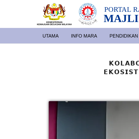
PORTAL
R
MAJLI
KEMENTERIAN
KEMAJUAN DESA
D
AN WILA
YAH
UTAMA
INFO MARA
PENDIDIKAN
𝗞𝗢𝗟𝗔𝗕
𝗘𝗞𝗢𝗦𝗜𝗦