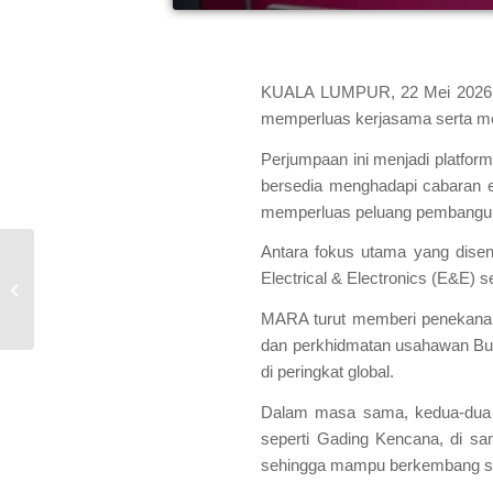
KUALA LUMPUR, 22 Mei 2026 –
memperluas kerjasama serta m
Perjumpaan ini menjadi platfor
bersedia menghadapi cabaran 
memperluas peluang pembanguna
Antara fokus utama yang disen
𝗣𝗥𝗢𝗚𝗥𝗔𝗠
Electrical & Electronics (E&E)
𝗣𝗘𝗠𝗘𝗥𝗞𝗔𝗦𝗔𝗔𝗡
𝗪𝗔𝗡𝗜𝗧𝗔...
MARA turut memberi penekanan
dan perkhidmatan usahawan Bum
di peringkat global.
Dalam masa sama, kedua-dua a
seperti Gading Kencana, di sa
sehingga mampu berkembang seb