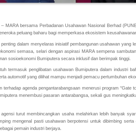
 MARA bersama Perbadanan Usahawan Nasional Berhad (PUNB) 
eneroka peluang baharu bagi memperkasa ekosistem keusahawanan 
m penting dalam menyelaras inisiatif pembangunan usahawan yang 
ekonomi semasa, selari dengan aspirasi MARA sempena sambuta
n sosioekonomi Bumiputera secara inklusif dan berimpak tinggi.
tuh termasuk penglibatan usahawan Bumiputera dalam industri ba
 serta automotif yang dilihat mampu menjadi pemacu pertumbuhan e
 terhadap agenda pengantarabangsaan menerusi program “Gate t
iputera menembusi pasaran antarabangsa, sekali gus meningkatka
gensi turut membincangkan usaha melahirkan lebih banyak syarik
mping mengenal pasti usahawan berpotensi untuk dibimbing serta d
agai pemain industri berjaya.