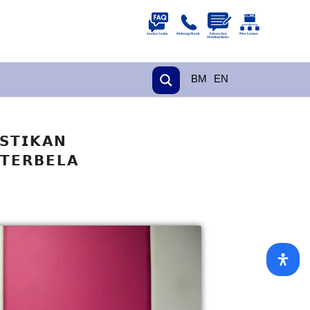
BM
EN
𝗦𝗧𝗜𝗞𝗔𝗡
𝗧𝗘𝗥𝗕𝗘𝗟𝗔