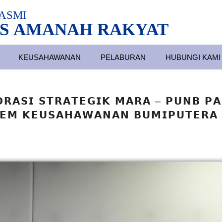
ASMI
S AMANAH RAKYAT
KEUSAHAWANAN
PELABURAN
HUBUNGI KAMI
𝗥𝗔𝗦𝗜 𝗦𝗧𝗥𝗔𝗧𝗘𝗚𝗜𝗞 𝗠𝗔𝗥𝗔 – 𝗣𝗨𝗡𝗕 𝗣𝗔
𝗘𝗠 𝗞𝗘𝗨𝗦𝗔𝗛𝗔𝗪𝗔𝗡𝗔𝗡 𝗕𝗨𝗠𝗜𝗣𝗨𝗧𝗘𝗥𝗔 