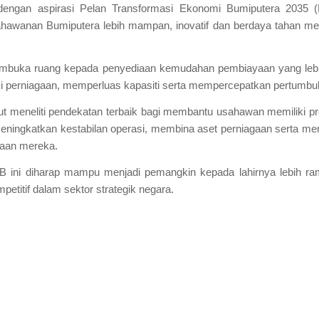
ing dengan aspirasi Pelan Transformasi Ekonomi Bumiputera 20
wanan Bumiputera lebih mampan, inovatif dan berdaya tahan melal
 membuka ruang kepada penyediaan kemudahan pembiayaan yang leb
 perniagaan, memperluas kapasiti serta mempercepatkan pertumbuh
t meneliti pendekatan terbaik bagi membantu usahawan memiliki pr
meningkatkan kestabilan operasi, membina aset perniagaan serta m
aan mereka.
 ini diharap mampu menjadi pemangkin kepada lahirnya lebih r
petitif dalam sektor strategik negara.