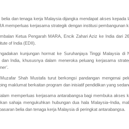
belia dan tenaga kerja Malaysia dijangka mendapat akses kepada lat
RA memperluas kerjasama strategik dengan institusi pembangunan 
Timbalan Ketua Pengarah MARA, Encik Zahari Aziz ke India dari 2
te of India (EDII).
engadakan kunjungan hormat ke Suruhanjaya Tinggi Malaysia di
 dan India, khususnya dalam meneroka peluang kerjasama strat
ner’.
 Muzafar Shah Mustafa turut berkongsi pandangan mengenai pelua
ping maklumat berkaitan program dan inisiatif pendidikan yang sedan
 dalam memperluas kerjasama antarabangsa bagi membuka akses kepada
 bukan sahaja mengukuhkan hubungan dua hala Malaysia–India, mal
aran belia dan tenaga kerja Malaysia di peringkat antarabangsa.