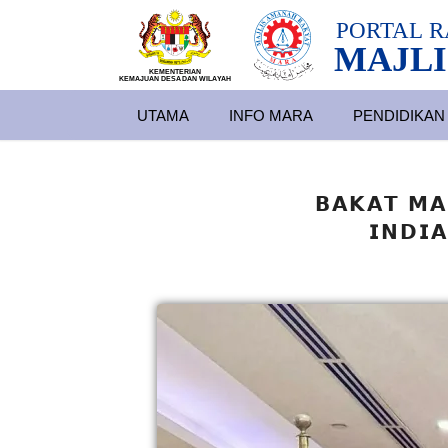
PORTAL
R
MAJLI
KEMENTERIAN
KEMAJUAN DESA
D
AN WILA
YAH
UTAMA
INFO MARA
PENDIDIKAN
𝗕𝗔𝗞𝗔𝗧 𝗠𝗔
𝗜𝗡𝗗𝗜