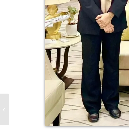
𝗜𝗣𝗠𝗔 𝗠𝗢𝗗𝗘𝗟
𝗨𝗡𝗜𝗧𝗘𝗗
𝗡𝗔𝗧𝗜𝗢𝗡𝗦...