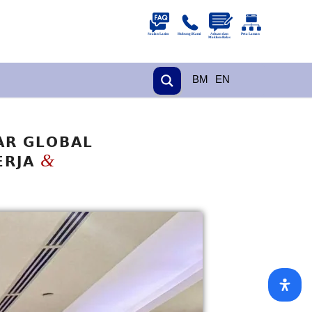
BM
EN
𝗔𝗥 𝗚𝗟𝗢𝗕𝗔𝗟
&
𝗥𝗝𝗔