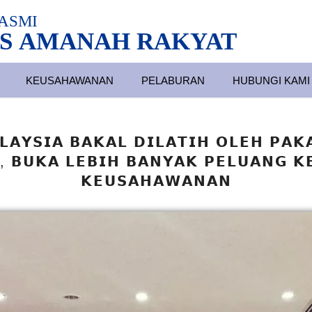
ASMI
S AMANAH RAKYAT
KEUSAHAWANAN
PELABURAN
HUBUNGI KAMI
𝗔𝗬𝗦𝗜𝗔 𝗕𝗔𝗞𝗔𝗟 𝗗𝗜𝗟𝗔𝗧𝗜𝗛 𝗢𝗟𝗘𝗛 𝗣𝗔𝗞
, 𝗕𝗨𝗞𝗔 𝗟𝗘𝗕𝗜𝗛 𝗕𝗔𝗡𝗬𝗔𝗞 𝗣𝗘𝗟𝗨𝗔𝗡𝗚 𝗞
𝗞𝗘𝗨𝗦𝗔𝗛𝗔𝗪𝗔𝗡𝗔𝗡