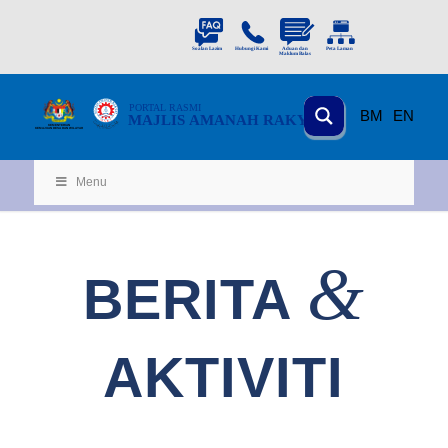
PORTAL
RASMI
BM
EN
MAJLIS AMANAH RAKYAT
KEMENTERIAN
KEMAJUAN DESA
D
AN WILA
YAH
Menu
&
BERITA
AKTIVITI