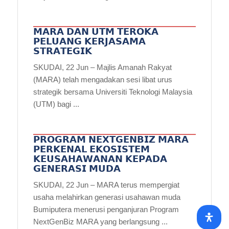
𝗠𝗔𝗥𝗔 𝗗𝗔𝗡 𝗨𝗧𝗠 𝗧𝗘𝗥𝗢𝗞𝗔
𝗣𝗘𝗟𝗨𝗔𝗡𝗚 𝗞𝗘𝗥𝗝𝗔𝗦𝗔𝗠𝗔
𝗦𝗧𝗥𝗔𝗧𝗘𝗚𝗜𝗞
SKUDAI, 22 Jun – Majlis Amanah Rakyat
(MARA) telah mengadakan sesi libat urus
strategik bersama Universiti Teknologi Malaysia
(UTM) bagi ...
𝗣𝗥𝗢𝗚𝗥𝗔𝗠 𝗡𝗘𝗫𝗧𝗚𝗘𝗡𝗕𝗜𝗭 𝗠𝗔𝗥𝗔
𝗣𝗘𝗥𝗞𝗘𝗡𝗔𝗟 𝗘𝗞𝗢𝗦𝗜𝗦𝗧𝗘𝗠
𝗞𝗘𝗨𝗦𝗔𝗛𝗔𝗪𝗔𝗡𝗔𝗡 𝗞𝗘𝗣𝗔𝗗𝗔
𝗚𝗘𝗡𝗘𝗥𝗔𝗦𝗜 𝗠𝗨𝗗𝗔
SKUDAI, 22 Jun – MARA terus mempergiat
usaha melahirkan generasi usahawan muda
Bumiputera menerusi penganjuran Program
NextGenBiz MARA yang berlangsung ...