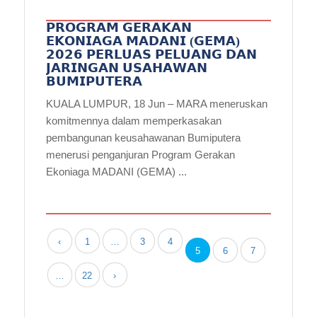
𝗣𝗥𝗢𝗚𝗥𝗔𝗠 𝗚𝗘𝗥𝗔𝗞𝗔𝗡
𝗘𝗞𝗢𝗡𝗜𝗔𝗚𝗔 𝗠𝗔𝗗𝗔𝗡𝗜 (𝗚𝗘𝗠𝗔)
𝟮𝟬𝟮𝟲 𝗣𝗘𝗥𝗟𝗨𝗔𝗦 𝗣𝗘𝗟𝗨𝗔𝗡𝗚 𝗗𝗔𝗡
𝗝𝗔𝗥𝗜𝗡𝗚𝗔𝗡 𝗨𝗦𝗔𝗛𝗔𝗪𝗔𝗡
𝗕𝗨𝗠𝗜𝗣𝗨𝗧𝗘𝗥𝗔
KUALA LUMPUR, 18 Jun – MARA meneruskan
komitmennya dalam memperkasakan
pembangunan keusahawanan Bumiputera
menerusi penganjuran Program Gerakan
Ekoniaga MADANI (GEMA) ...
‹
1
…
3
4
5
6
7
…
22
›