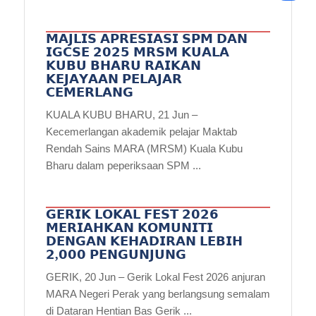
𝗠𝗔𝗝𝗟𝗜𝗦 𝗔𝗣𝗥𝗘𝗦𝗜𝗔𝗦𝗜 𝗦𝗣𝗠 𝗗𝗔𝗡
𝗜𝗚𝗖𝗦𝗘 𝟮𝟬𝟮𝟱 𝗠𝗥𝗦𝗠 𝗞𝗨𝗔𝗟𝗔
𝗞𝗨𝗕𝗨 𝗕𝗛𝗔𝗥𝗨 𝗥𝗔𝗜𝗞𝗔𝗡
𝗞𝗘𝗝𝗔𝗬𝗔𝗔𝗡 𝗣𝗘𝗟𝗔𝗝𝗔𝗥
𝗖𝗘𝗠𝗘𝗥𝗟𝗔𝗡𝗚
KUALA KUBU BHARU, 21 Jun –
Kecemerlangan akademik pelajar Maktab
Rendah Sains MARA (MRSM) Kuala Kubu
Bharu dalam peperiksaan SPM ...
𝗚𝗘𝗥𝗜𝗞 𝗟𝗢𝗞𝗔𝗟 𝗙𝗘𝗦𝗧 𝟮𝟬𝟮𝟲
𝗠𝗘𝗥𝗜𝗔𝗛𝗞𝗔𝗡 𝗞𝗢𝗠𝗨𝗡𝗜𝗧𝗜
𝗗𝗘𝗡𝗚𝗔𝗡 𝗞𝗘𝗛𝗔𝗗𝗜𝗥𝗔𝗡 𝗟𝗘𝗕𝗜𝗛
𝟮,𝟬𝟬𝟬 𝗣𝗘𝗡𝗚𝗨𝗡𝗝𝗨𝗡𝗚
GERIK, 20 Jun – Gerik Lokal Fest 2026 anjuran
MARA Negeri Perak yang berlangsung semalam
di Dataran Hentian Bas Gerik ...