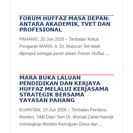
𝗙𝗢𝗥𝗨𝗠 𝗛𝗨𝗙𝗙𝗔𝗭 𝗠𝗔𝗦𝗔 𝗗𝗘𝗣𝗔𝗡:
𝗔𝗡𝗧𝗔𝗥𝗔 𝗔𝗞𝗔𝗗𝗘𝗠𝗜𝗞, 𝗧𝗩𝗘𝗧 𝗗𝗔𝗡
𝗣𝗥𝗢𝗙𝗘𝗦𝗜𝗢𝗡𝗔𝗟
PAHANG, 20 Jun 2026 – Timbalan Ketua
Pengarah MARA, Ir. Dr. Mahzan Teh telah
dijemput sebagai panel dalam Forum Huffaz ...
𝗠𝗔𝗥𝗔 𝗕𝗨𝗞𝗔 𝗟𝗔𝗟𝗨𝗔𝗡
𝗣𝗘𝗡𝗗𝗜𝗗𝗜𝗞𝗔𝗡 𝗗𝗔𝗡 𝗞𝗘𝗥𝗝𝗔𝗬𝗔
𝗛𝗨𝗙𝗙𝗔𝗭 𝗠𝗘𝗟𝗔𝗟𝗨𝗜 𝗞𝗘𝗥𝗝𝗔𝗦𝗔𝗠𝗔
𝗦𝗧𝗥𝗔𝗧𝗘𝗚𝗜𝗞 𝗕𝗘𝗥𝗦𝗔𝗠𝗔
𝗬𝗔𝗬𝗔𝗦𝗔𝗡 𝗣𝗔𝗛𝗔𝗡𝗚
KUANTAN, 19 Jun 2026 – Timbalan Perdana
Menteri, YAB Dato’ Seri Dr. Ahmad Zahid Hamidi
merangkap Menteri Kemajuan Desa dan ...