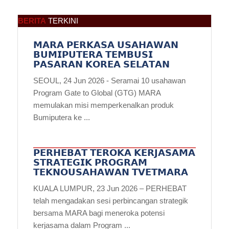
BERITA
TERKINI
𝗠𝗔𝗥𝗔 𝗣𝗘𝗥𝗞𝗔𝗦𝗔 𝗨𝗦𝗔𝗛𝗔𝗪𝗔𝗡
𝗕𝗨𝗠𝗜𝗣𝗨𝗧𝗘𝗥𝗔 𝗧𝗘𝗠𝗕𝗨𝗦𝗜
𝗣𝗔𝗦𝗔𝗥𝗔𝗡 𝗞𝗢𝗥𝗘𝗔 𝗦𝗘𝗟𝗔𝗧𝗔𝗡
SEOUL, 24 Jun 2026 - Seramai 10 usahawan
Program Gate to Global (GTG) MARA
memulakan misi memperkenalkan produk
Bumiputera ke ...
𝗣𝗘𝗥𝗛𝗘𝗕𝗔𝗧 𝗧𝗘𝗥𝗢𝗞𝗔 𝗞𝗘𝗥𝗝𝗔𝗦𝗔𝗠𝗔
𝗦𝗧𝗥𝗔𝗧𝗘𝗚𝗜𝗞 𝗣𝗥𝗢𝗚𝗥𝗔𝗠
𝗧𝗘𝗞𝗡𝗢𝗨𝗦𝗔𝗛𝗔𝗪𝗔𝗡 𝗧𝗩𝗘𝗧𝗠𝗔𝗥𝗔
KUALA LUMPUR, 23 Jun 2026 – PERHEBAT
telah mengadakan sesi perbincangan strategik
bersama MARA bagi meneroka potensi
kerjasama dalam Program ...