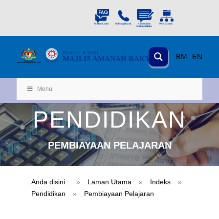
PORTAL
RASMI
BM
EN
MAJLIS AMANAH RAKYAT
KEMENTERIAN
KEMAJUAN DESA
D
AN WILA
YAH
Menu
PENDIDIKAN
PEMBIAYAAN PELAJARAN
Anda disini :
»
Laman Utama
»
Indeks
»
Pendidikan
»
Pembiayaan Pelajaran