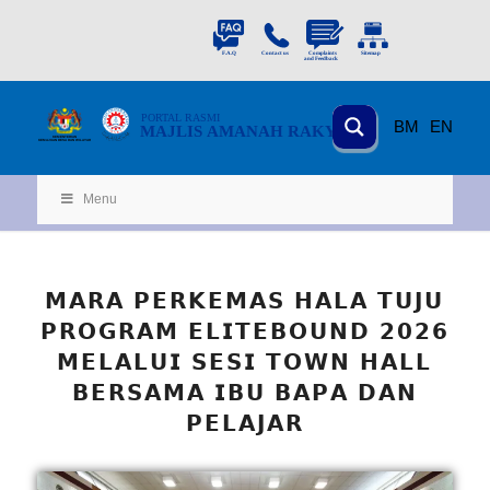
PORTAL
RASMI
BM
EN
MAJLIS AMANAH RAKYAT
KEMENTERIAN
KEMAJUAN DESA
D
AN WILA
YAH
Menu
𝗠𝗔𝗥𝗔 𝗣𝗘𝗥𝗞𝗘𝗠𝗔𝗦 𝗛𝗔𝗟𝗔 𝗧𝗨𝗝𝗨
𝗣𝗥𝗢𝗚𝗥𝗔𝗠 𝗘𝗟𝗜𝗧𝗘𝗕𝗢𝗨𝗡𝗗 𝟮𝟬𝟮𝟲
𝗠𝗘𝗟𝗔𝗟𝗨𝗜 𝗦𝗘𝗦𝗜 𝗧𝗢𝗪𝗡 𝗛𝗔𝗟𝗟
𝗕𝗘𝗥𝗦𝗔𝗠𝗔 𝗜𝗕𝗨 𝗕𝗔𝗣𝗔 𝗗𝗔𝗡
𝗣𝗘𝗟𝗔𝗝𝗔𝗥