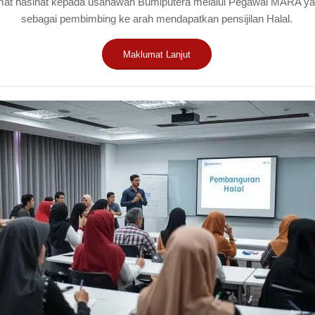
at nasihat kepada usahawan Bumiputera melalui Pegawai MARA ya
sebagai pembimbing ke arah mendapatkan pensijilan Halal.
Maklumat Lanjut