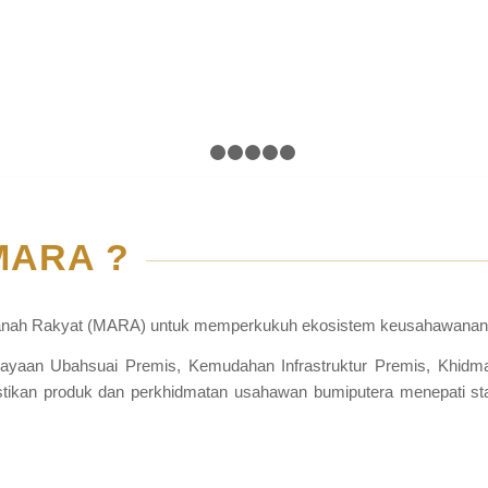
1
2
3
4
5
6
MARA ?
Amanah Rakyat (MARA) untuk memperkukuh ekosistem keusahawanan h
iayaan Ubahsuai Premis, Kemudahan Infrastruktur Premis, Khidma
ikan produk dan perkhidmatan usahawan bumiputera menepati standa