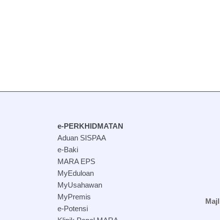
e-PERKHIDMATAN
Aduan SISPAA
e-Baki
MARA EPS
MyEduloan
MyUsahawan
MyPremis
Maj
e-Potensi