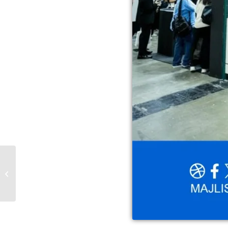
𝗞𝗨𝗡𝗝𝗨𝗡𝗚𝗔𝗡
𝗛𝗢𝗥𝗠𝗔𝗧 𝗞𝗘𝗧𝗨𝗔...