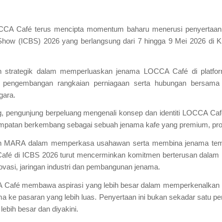
 Café terus mencipta momentum baharu menerusi penyertaan r
 Show (ICBS) 2026 yang berlangsung dari 7 hingga 9 Mei 2026 di 
h strategik dalam memperluaskan jenama LOCCA Café di platform
 pengembangan rangkaian perniagaan serta hubungan bersama 
gara.
 pengunjung berpeluang mengenali konsep dan identiti LOCCA Café
mpatan berkembang sebagai sebuah jenama kafe yang premium, prog
ahun MARA dalam memperkasa usahawan serta membina jenama t
 Café di ICBS 2026 turut mencerminkan komitmen berterusan dala
inovasi, jaringan industri dan pembangunan jenama.
A Café membawa aspirasi yang lebih besar dalam memperkenalkan p
ke pasaran yang lebih luas. Penyertaan ini bukan sekadar satu pen
ebih besar dan diyakini.