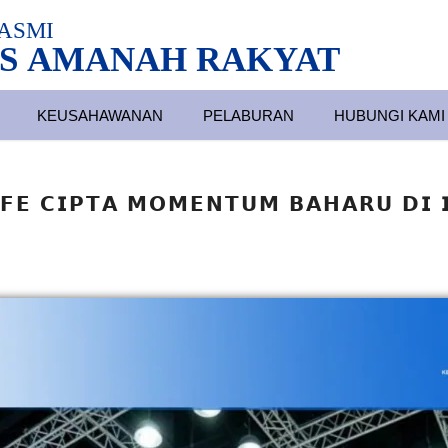
ASMI
S AMANAH RAKYAT
KEUSAHAWANAN
PELABURAN
HUBUNGI KAMI
𝗙𝗘 𝗖𝗜𝗣𝗧𝗔 𝗠𝗢𝗠𝗘𝗡𝗧𝗨𝗠 𝗕𝗔𝗛𝗔𝗥𝗨 𝗗𝗜 