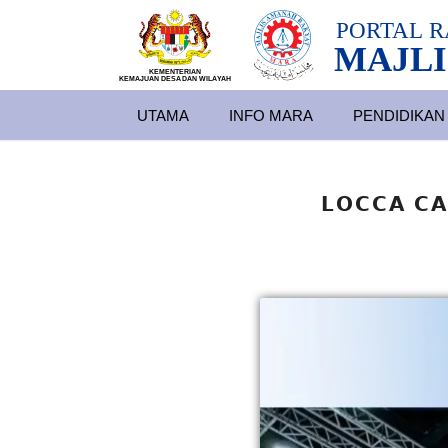
PORTAL
R
MAJLI
KEMENTERIAN
KEMAJUAN DESA
D
AN WILA
YAH
UTAMA
INFO MARA
PENDIDIKAN
𝗟𝗢𝗖𝗖𝗔 𝗖𝗔