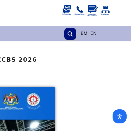
BM
EN
𝗖𝗕𝗦 𝟮𝟬𝟮𝟲