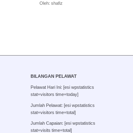
Oleh: shafiz
BILANGAN PELAWAT
Pelawat Hari Ini: [esi wpstatistics
stat=visitors time=today]
Jumlah Pelawat: [esi wpstatistics
stat=visitors time=total]
Jumlah Capaian: [esi wpstatistics
stat=visits time=total]