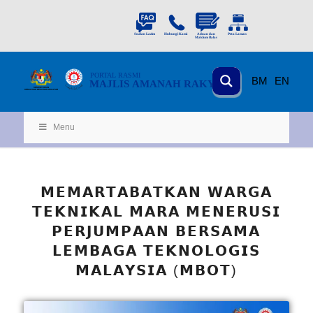
PORTAL
RASMI
BM
EN
MAJLIS AMANAH RAKYAT
KEMENTERIAN
KEMAJUAN DESA
D
AN WILA
YAH
Menu
𝗠𝗘𝗠𝗔𝗥𝗧𝗔𝗕𝗔𝗧𝗞𝗔𝗡 𝗪𝗔𝗥𝗚𝗔
𝗧𝗘𝗞𝗡𝗜𝗞𝗔𝗟 𝗠𝗔𝗥𝗔 𝗠𝗘𝗡𝗘𝗥𝗨𝗦𝗜
𝗣𝗘𝗥𝗝𝗨𝗠𝗣𝗔𝗔𝗡 𝗕𝗘𝗥𝗦𝗔𝗠𝗔
𝗟𝗘𝗠𝗕𝗔𝗚𝗔 𝗧𝗘𝗞𝗡𝗢𝗟𝗢𝗚𝗜𝗦
𝗠𝗔𝗟𝗔𝗬𝗦𝗜𝗔 (𝗠𝗕𝗢𝗧)