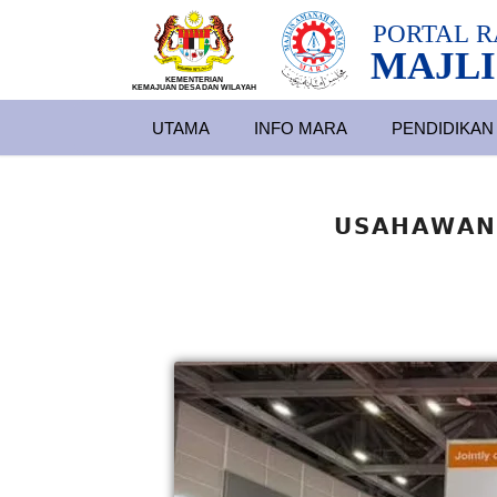
PORTAL
R
MAJLI
KEMENTERIAN
KEMAJUAN DESA
D
AN WILA
YAH
UTAMA
INFO MARA
PENDIDIKAN
𝗨𝗦𝗔𝗛𝗔𝗪𝗔𝗡 