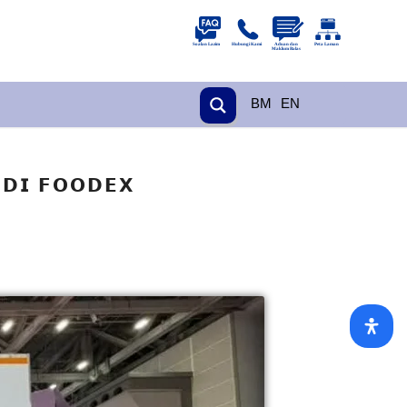
BM
EN
 𝗗𝗜 𝗙𝗢𝗢𝗗𝗘𝗫