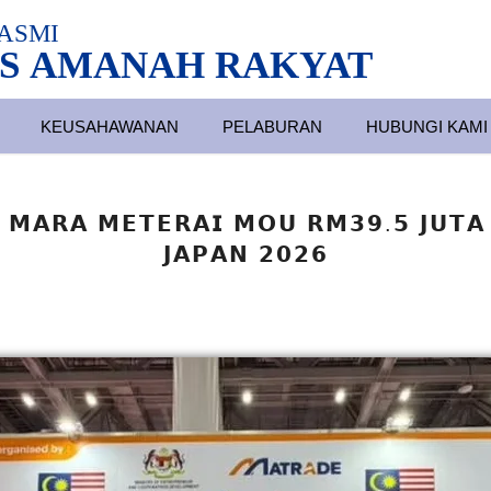
ASMI
S AMANAH RAKYAT
KEUSAHAWANAN
PELABURAN
HUBUNGI KAMI
𝗠𝗔𝗥𝗔 𝗠𝗘𝗧𝗘𝗥𝗔𝗜 𝗠𝗢𝗨 𝗥𝗠𝟯𝟵.𝟱 𝗝𝗨𝗧𝗔
𝗝𝗔𝗣𝗔𝗡 𝟮𝟬𝟮𝟲