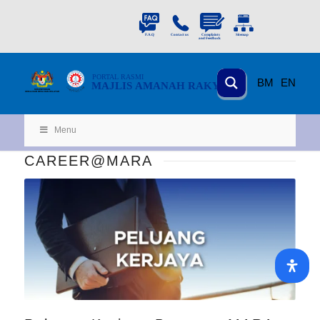
PORTAL
RASMI
BM
EN
MAJLIS AMANAH RAKYAT
KEMENTERIAN
KEMAJUAN DESA
D
AN WILA
YAH
Menu
CAREER@MARA