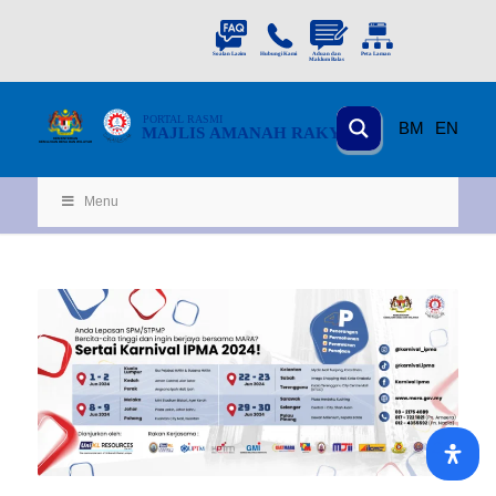
PORTAL
RASMI
BM
EN
MAJLIS AMANAH RAKYAT
KEMENTERIAN
KEMAJUAN DESA
D
AN WILA
YAH
Menu