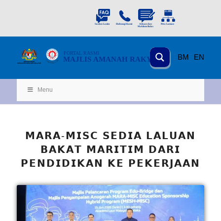
PORTAL
RASMI
BM
EN
MAJLIS AMANAH RAKYAT
KEMENTERIAN
KEMAJUAN DESA
D
AN WILA
YAH
Menu
𝗠𝗔𝗥𝗔-𝗠𝗜𝗦𝗖 𝗦𝗘𝗗𝗜𝗔 𝗟𝗔𝗟𝗨𝗔𝗡
𝗕𝗔𝗞𝗔𝗧 𝗠𝗔𝗥𝗜𝗧𝗜𝗠 𝗗𝗔𝗥𝗜
𝗣𝗘𝗡𝗗𝗜𝗗𝗜𝗞𝗔𝗡 𝗞𝗘 𝗣𝗘𝗞𝗘𝗥𝗝𝗔𝗔𝗡