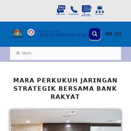
PORTAL
RASMI
BM
EN
MAJLIS AMANAH RAKYAT
KEMENTERIAN
KEMAJUAN DESA
D
AN WILA
YAH
Menu
𝗠𝗔𝗥𝗔 𝗣𝗘𝗥𝗞𝗨𝗞𝗨𝗛 𝗝𝗔𝗥𝗜𝗡𝗚𝗔𝗡
𝗦𝗧𝗥𝗔𝗧𝗘𝗚𝗜𝗞 𝗕𝗘𝗥𝗦𝗔𝗠𝗔 𝗕𝗔𝗡𝗞
𝗥𝗔𝗞𝗬𝗔𝗧