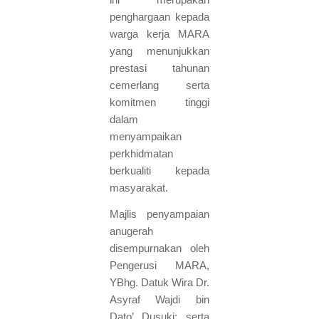
penghargaan kepada
warga kerja MARA
yang menunjukkan
prestasi tahunan
cemerlang serta
komitmen tinggi
dalam
menyampaikan
perkhidmatan
berkualiti kepada
masyarakat.
Majlis penyampaian
anugerah
disempurnakan oleh
Pengerusi MARA,
YBhg. Datuk Wira Dr.
Asyraf Wajdi bin
Dato’ Dusuki; serta