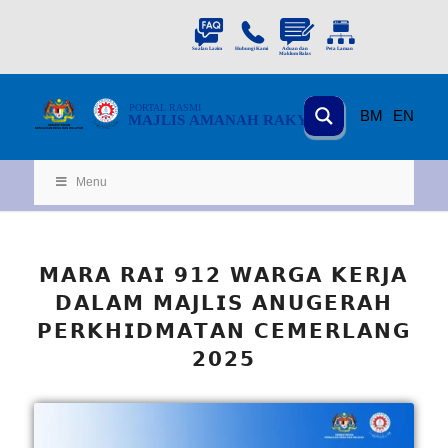
PORTAL
RASMI
BM
EN
MAJLIS AMANAH RAKYAT
KEMENTERIAN
KEMAJUAN DESA
D
AN WILA
YAH
Menu
𝗠𝗔𝗥𝗔 𝗥𝗔𝗜 𝟵𝟭𝟮 𝗪𝗔𝗥𝗚𝗔 𝗞𝗘𝗥𝗝𝗔
𝗗𝗔𝗟𝗔𝗠 𝗠𝗔𝗝𝗟𝗜𝗦 𝗔𝗡𝗨𝗚𝗘𝗥𝗔𝗛
𝗣𝗘𝗥𝗞𝗛𝗜𝗗𝗠𝗔𝗧𝗔𝗡 𝗖𝗘𝗠𝗘𝗥𝗟𝗔𝗡𝗚
𝟮𝟬𝟮𝟱