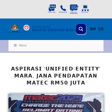
PORTAL
RASMI
BM
EN
MAJLIS AMANAH RAKYAT
KEMENTERIAN
KEMAJUAN DESA
D
AN WILA
YAH
Menu
𝗔𝗦𝗣𝗜𝗥𝗔𝗦𝗜 ‘𝗨𝗡𝗜𝗙𝗜𝗘𝗗 𝗘𝗡𝗧𝗜𝗧𝗬’
𝗠𝗔𝗥𝗔, 𝗝𝗔𝗡𝗔 𝗣𝗘𝗡𝗗𝗔𝗣𝗔𝗧𝗔𝗡
𝗠𝗔𝗧𝗘𝗖 𝗥𝗠𝟱𝟬 𝗝𝗨𝗧𝗔