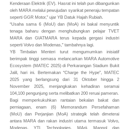
Kenderaan Elektrik (EV). Hasrat ini telah pun dibangunkan
oleh MARA melalui pewujudan syarikat peneraju tempatan
seperti GGR Motor,” ujar YB Datuk Hajah Rubiah.
“Usaha sama 6 (MoU) dan (MoA) ini bakal menyuntik
tenaga baharu dengan menghubungkan pelajar TVET
MARA dan GIATMARA terus kepada gergasi industri
seperti Volvo dan Modenas,” tambahnya lagi.
YB Timbalan Menteri turut mengumumkan inisiatif
berimpak tinggi semasa melancarkan MARA Automotive
Ecosystem (MATEC 2025) di Perkarangan Stadium Bukit
Jalil, hari ini. Bertemakan “Charge the Hype”, MATEC
2025 yang berlangsung dari 31 Oktober hingga 2
November 2025, menjangkakan kehadiran seramai
104,100 pengunjung serta melibatkan 200 reruai pameran.
Bagi memperkukuhkan rantaian bekalan bakat dan
perniagaan, enam (6) Memorandum Persefahaman
(MoU) dan Perjanjian (MoA) strategik telah dimeterai
antara MARA dan rakan industri utama termasuk Volvo,
Modenas, YTL Technologies, MArii, Mannol dan