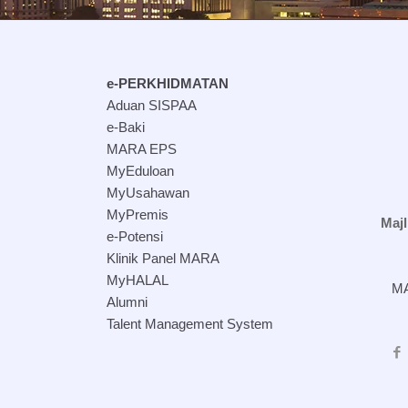
e-PERKHIDMATAN
Aduan SISPAA
e-Baki
MARA EPS
MyEduloan
MyUsahawan
MyPremis
Maj
e-Potensi
Klinik Panel MARA
MyHALAL
MA
Alumni
Talent Management System