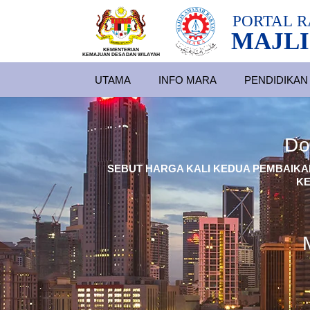
PORTAL
R
MAJLI
KEMENTERIAN
KEMAJUAN DESA
D
AN WILA
YAH
UTAMA
INFO MARA
PENDIDIKAN
Do
SEBUT HARGA KALI KEDUA PEMBAIKA
KE