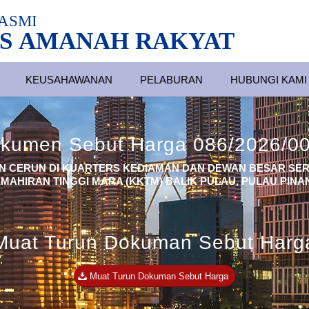
ASMI
S AMANAH RAKYAT
KEUSAHAWANAN
PELABURAN
HUBUNGI KAMI
kumen Sebut Harga 086/2026/0
N CERUN DI KUARTERS KEDIAMAN DAN DEWAN BESAR SERT
MAHIRAN TINGGI MARA (KKTM) BALIK PULAU, PULAU PINA
Muat Turun Dokuman Sebut Harg
Muat Turun Dokuman Sebut Harga