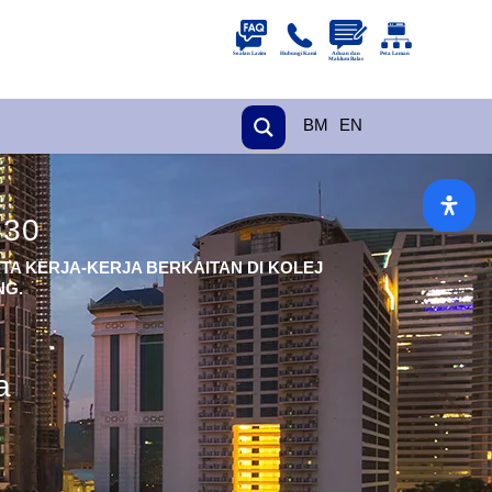
BM
EN
030
A KERJA-KERJA BERKAITAN DI KOLEJ
NG.
a