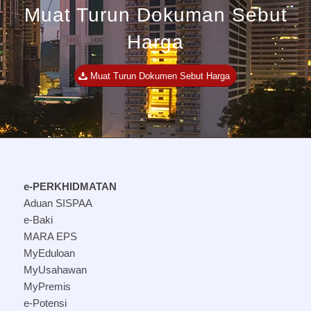
Muat Turun Dokuman Sebut
Harga
Muat Turun Dokumen Sebut Harga
e-PERKHIDMATAN
Aduan SISPAA
e-Baki
MARA EPS
MyEduloan
MyUsahawan
MyPremis
e-Potensi