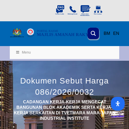
PORTAL
RASMI
BM
EN
MAJLIS AMANAH RAKYAT
KEMENTERIAN
KEMAJUAN DESA
D
AN WILA
YAH
Menu
Dokumen Sebut Harga
086/2026/0032
CADANGAN KERJA-KERJA MENGECAT
BANGUNAN BLOK AKADEMIK SERTA KERJA-
KERJA BERKAITAN DI TVETMARA MARA-JAPAN
INDUSTRIAL INSTITUTE