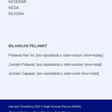
KESEDAR
KEDA
KEJORA
BILANGAN PELAWAT
Pelawat Hari Ini: [esi wpstatistics stat=visitors time=today]
Jumlah Pelawat: [esi wpstatistics stat=visitors time=total]
Jumlah Capaian: [esi wpstatistics stat=visits time=total]
Hakcipta Terpelihara 2025 © Majlis Amanah Rakyat (MARA)