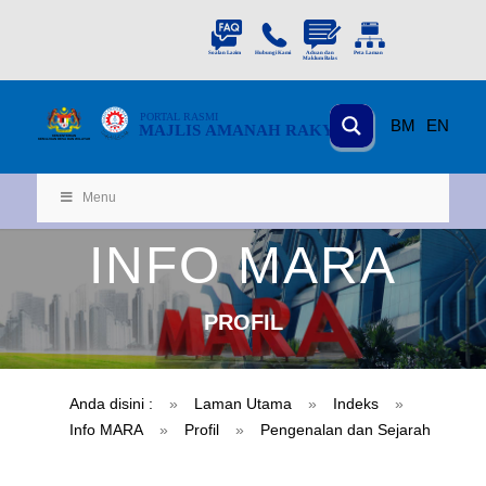
PORTAL
RASMI
BM
EN
MAJLIS AMANAH RAKYAT
KEMENTERIAN
KEMAJUAN DESA
D
AN WILA
YAH
Menu
INFO MARA
PROFIL
Anda disini :
»
Laman Utama
»
Indeks
»
Info MARA
»
Profil
»
Pengenalan dan Sejarah