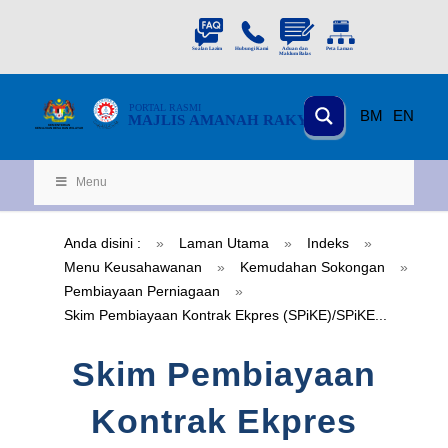
PORTAL
RASMI
BM
EN
MAJLIS AMANAH RAKYAT
KEMENTERIAN
KEMAJUAN DESA
D
AN WILA
YAH
Menu
Anda disini :
»
Laman Utama
»
Indeks
»
Menu Keusahawanan
»
Kemudahan Sokongan
»
Pembiayaan Perniagaan
»
Skim Pembiayaan Kontrak Ekpres (SPiKE)/SPiKE...
Skim Pembiayaan
Kontrak Ekpres