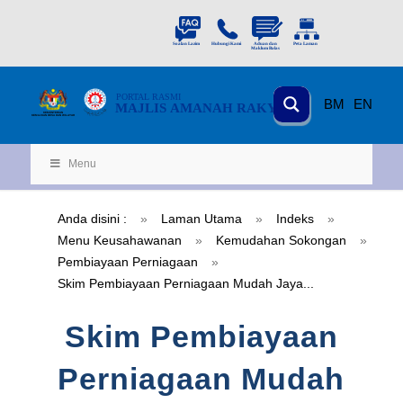
PORTAL
RASMI
BM
EN
MAJLIS AMANAH RAKYAT
KEMENTERIAN
KEMAJUAN DESA
D
AN WILA
YAH
Menu
Anda disini :
»
Laman Utama
»
Indeks
»
Menu Keusahawanan
»
Kemudahan Sokongan
»
Pembiayaan Perniagaan
»
Skim Pembiayaan Perniagaan Mudah Jaya...
Skim Pembiayaan
Perniagaan Mudah