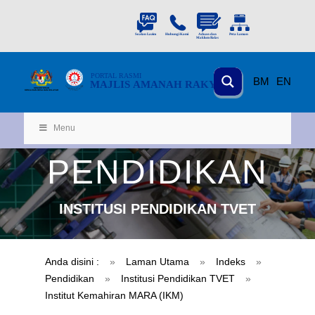
PORTAL
RASMI
BM
EN
MAJLIS AMANAH RAKYAT
KEMENTERIAN
KEMAJUAN DESA
D
AN WILA
YAH
Menu
PENDIDIKAN
INSTITUSI PENDIDIKAN TVET
Anda disini :
»
Laman Utama
»
Indeks
»
Pendidikan
»
Institusi Pendidikan TVET
»
Institut Kemahiran MARA (IKM)