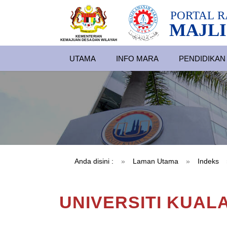
PORTAL
R
MAJLI
KEMENTERIAN
KEMAJUAN DESA
D
AN WILA
YAH
UTAMA
INFO MARA
PENDIDIKAN
Anda disini :
»
Laman Utama
»
Indeks
UNIVERSITI KUALA