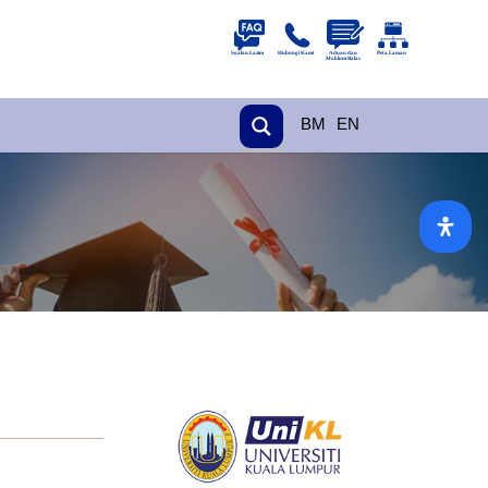
BM
EN