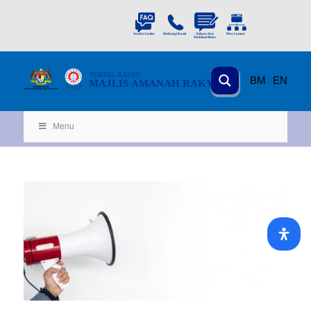
PORTAL
RASMI
BM
EN
MAJLIS AMANAH RAKYAT
KEMENTERIAN
KEMAJUAN DESA
D
AN WILA
YAH
Menu