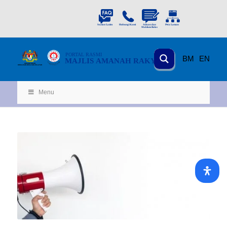
PORTAL
RASMI
BM
EN
MAJLIS AMANAH RAKYAT
KEMENTERIAN
KEMAJUAN DESA
D
AN WILA
YAH
Menu