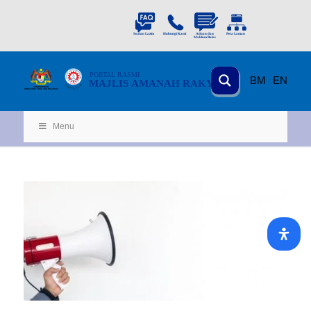
PORTAL
RASMI
BM
EN
MAJLIS AMANAH RAKYAT
KEMENTERIAN
KEMAJUAN DESA
D
AN WILA
YAH
Menu