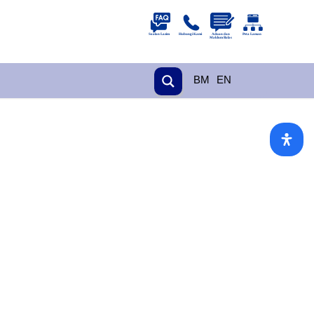
BM
EN