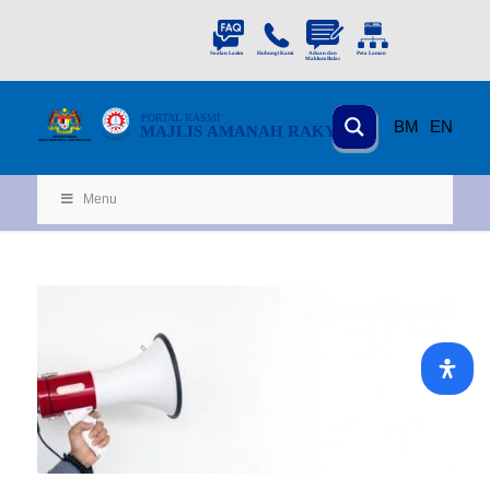
PORTAL
RASMI
BM
EN
MAJLIS AMANAH RAKYAT
KEMENTERIAN
KEMAJUAN DESA
D
AN WILA
YAH
Menu