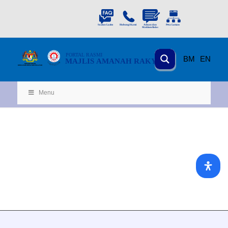
PORTAL
RASMI
BM
EN
MAJLIS AMANAH RAKYAT
KEMENTERIAN
KEMAJUAN DESA
D
AN WILA
YAH
Menu