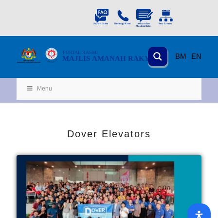
PORTAL
RASMI
BM
EN
MAJLIS AMANAH RAKYAT
KEMENTERIAN
KEMAJUAN DESA
D
AN WILA
YAH
Menu
Dover Elevators