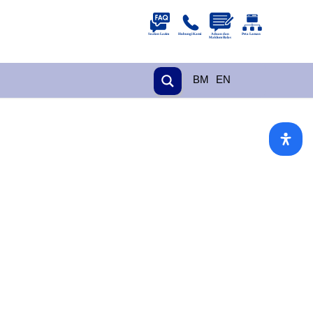
BM
EN