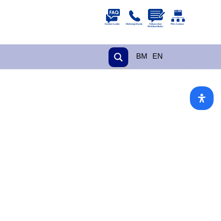
BM
EN