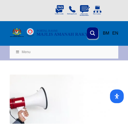
PORTAL
RASMI
BM
EN
MAJLIS AMANAH RAKYAT
KEMENTERIAN
KEMAJUAN DESA
D
AN WILA
YAH
Menu