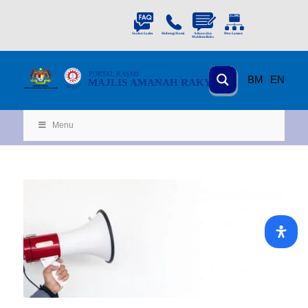
PORTAL
RASMI
BM
EN
MAJLIS AMANAH RAKYAT
KEMENTERIAN
KEMAJUAN DESA
D
AN WILA
YAH
Menu