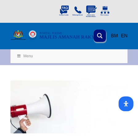
PORTAL
RASMI
BM
EN
MAJLIS AMANAH RAKYAT
KEMENTERIAN
KEMAJUAN DESA
D
AN WILA
YAH
Menu