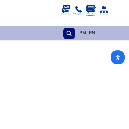
BM
EN