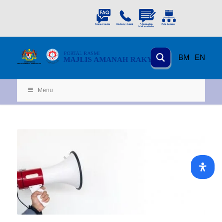
PORTAL
RASMI
BM
EN
MAJLIS AMANAH RAKYAT
KEMENTERIAN
KEMAJUAN DESA
D
AN WILA
YAH
Menu