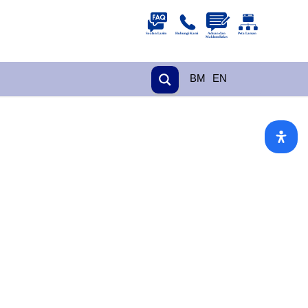
BM
EN