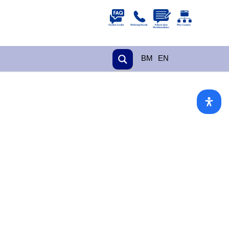
BM
EN