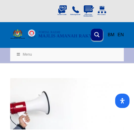
PORTAL
RASMI
BM
EN
MAJLIS AMANAH RAKYAT
KEMENTERIAN
KEMAJUAN DESA
D
AN WILA
YAH
Menu