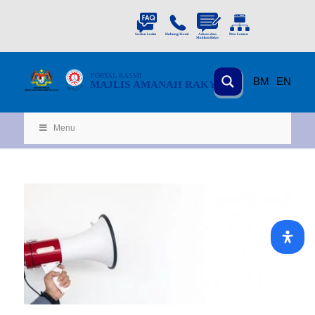
PORTAL
RASMI
BM
EN
MAJLIS AMANAH RAKYAT
KEMENTERIAN
KEMAJUAN DESA
D
AN WILA
YAH
Menu