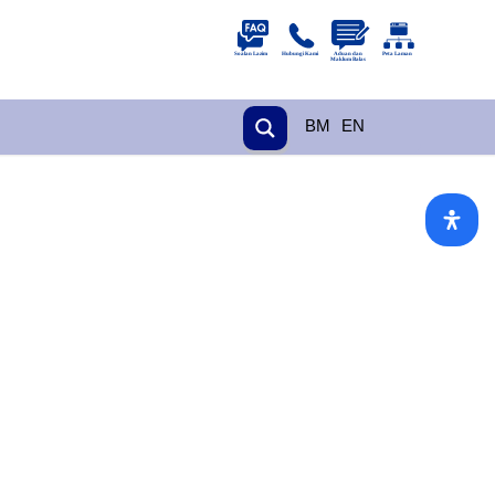
BM
EN