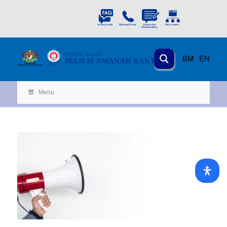
PORTAL
RASMI
BM
EN
MAJLIS AMANAH RAKYAT
KEMENTERIAN
KEMAJUAN DESA
D
AN WILA
YAH
Menu