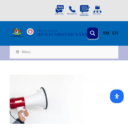
PORTAL
RASMI
BM
EN
MAJLIS AMANAH RAKYAT
KEMENTERIAN
KEMAJUAN DESA
D
AN WILA
YAH
Menu