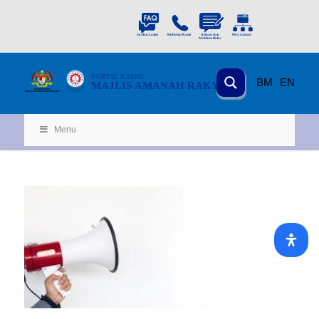
PORTAL
RASMI
BM
EN
MAJLIS AMANAH RAKYAT
KEMENTERIAN
KEMAJUAN DESA
D
AN WILA
YAH
Menu