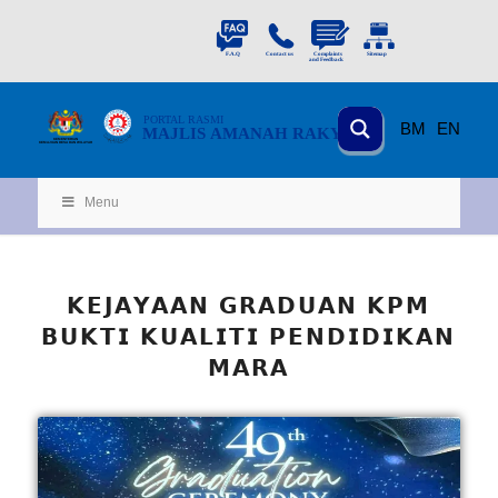
PORTAL
RASMI
BM
EN
MAJLIS AMANAH RAKYAT
KEMENTERIAN
KEMAJUAN DESA
D
AN WILA
YAH
Menu
𝗞𝗘𝗝𝗔𝗬𝗔𝗔𝗡 𝗚𝗥𝗔𝗗𝗨𝗔𝗡 𝗞𝗣𝗠
𝗕𝗨𝗞𝗧𝗜 𝗞𝗨𝗔𝗟𝗜𝗧𝗜 𝗣𝗘𝗡𝗗𝗜𝗗𝗜𝗞𝗔𝗡
𝗠𝗔𝗥𝗔