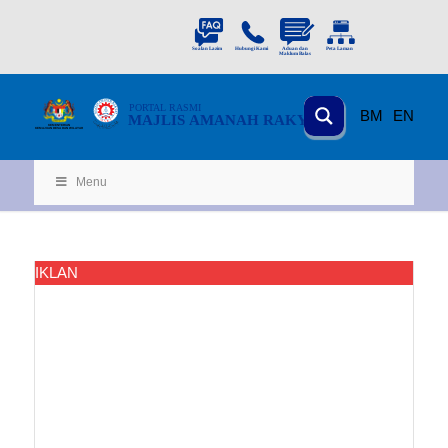
PORTAL
RASMI
BM
EN
MAJLIS AMANAH RAKYAT
KEMENTERIAN
KEMAJUAN DESA
D
AN WILA
YAH
Menu
IKLAN