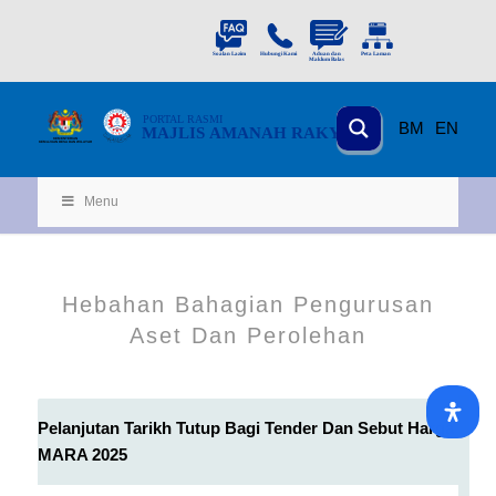
PORTAL
RASMI
BM
EN
MAJLIS AMANAH RAKYAT
KEMENTERIAN
KEMAJUAN DESA
D
AN WILA
YAH
Menu
Hebahan Bahagian Pengurusan
Aset Dan Perolehan
Pelanjutan Tarikh Tutup Bagi Tender Dan Sebut Harga
MARA 2025