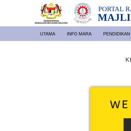
PORTAL
R
MAJLI
KEMENTERIAN
KEMAJUAN DESA
D
AN WILA
YAH
UTAMA
INFO MARA
PENDIDIKAN
K