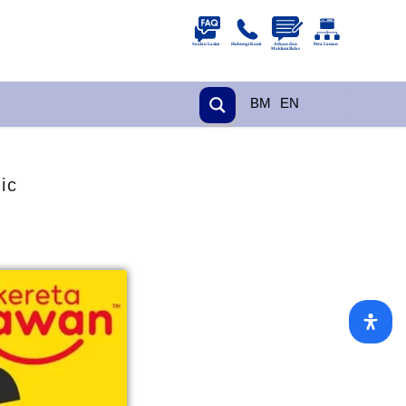
BM
EN
ic