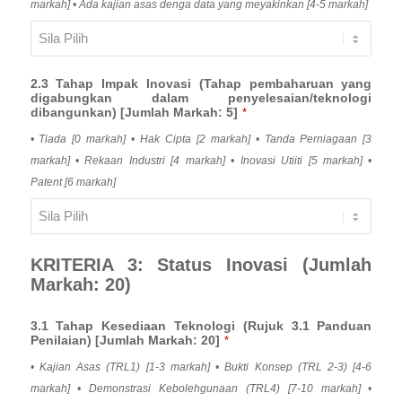
markah] • Ada kajian asas denga data yang meyakinkan [4-5 markah]
2.3 Tahap Impak Inovasi (Tahap pembaharuan yang
digabungkan dalam penyelesaian/teknologi
dibangunkan) [Jumlah Markah: 5]
*
• Tiada [0 markah] • Hak Cipta [2 markah] • Tanda Perniagaan [3
markah] • Rekaan Industri [4 markah] • Inovasi Utiiti [5 markah] •
Patent [6 markah]
KRITERIA 3: Status Inovasi (Jumlah
Markah: 20)
3.1 Tahap Kesediaan Teknologi (Rujuk 3.1 Panduan
Penilaian) [Jumlah Markah: 20]
*
• Kajian Asas (TRL1) [1-3 markah] • Bukti Konsep (TRL 2-3) [4-6
markah] • Demonstrasi Kebolehgunaan (TRL4) [7-10 markah] •