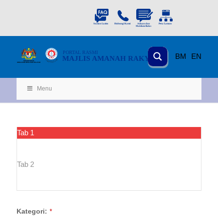
PORTAL
RASMI
BM
EN
MAJLIS AMANAH RAKYAT
KEMENTERIAN
KEMAJUAN DESA
D
AN WILA
YAH
Menu
Tab 1
Tab 2
Kategori:
*