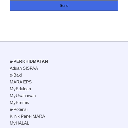
Send
This
field
should
be
left
blank
e-PERKHIDMATAN
Aduan SISPAA
e-Baki
MARA EPS
MyEduloan
MyUsahawan
MyPremis
e-Potensi
Klinik Panel MARA
MyHALAL