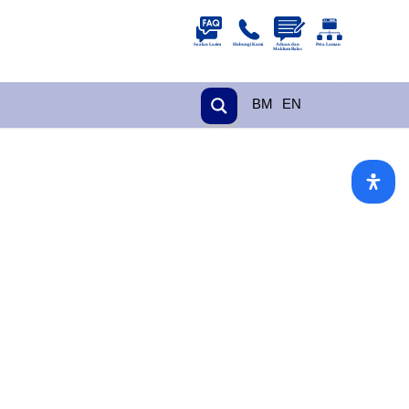
BM
EN